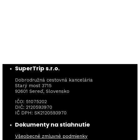
SuperTrip s.r.o.
Dobrodružná cestovná kancelária
Starý most 3715
92601 Sereď, Slovensko
IČO: 51075202
DIČ: 2120593970
IČ DPH: SK2120593970
Dokumenty na stiahnutie
Všeobecné zmluvné podmienky