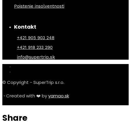
Poistenie insolventnosti
Kontakt
+421 905 903 248
+421 918 233 290
info@supertrip.sk
© Copyright - SuperTrip s.r.o.
╶ Created with ❤️ by
yamao.sk
Share